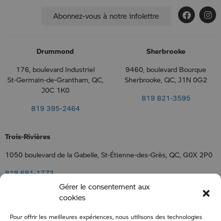
Abonnez-vous à notre infolettre
Drummond
Sherbrooke
176, boulevard Industriel
9460, boulevard Bourque
St-Germain-de-Grantham, QC,
Sherbrooke, QC, J1N 0G2
J0C 1K0
819 821-3595
819 395-2464
Trois-Rivières
1050 boulevard de la Gabelle, St-Étienne-des-Grès, QC, G0X 2P0
819 691-1773
Gérer le consentement aux
cookies
Nous joindre
Pour offrir les meilleures expériences, nous utilisons des technologies