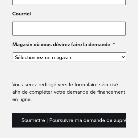
Courriel
Année
Mois
Jour
Téléphone pour vous rejoindre
*
Magasin où vous désirez faire la demande
*
Téléphone au travail
Vous serez redirigé vers le formulaire sécurisé
Numéro de permis de conduire
*
afin de compléter votre demande de financement
en ligne.
Date d’expiration du permis de conduire
*