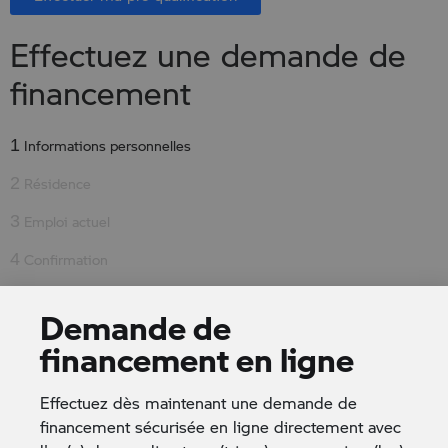
Effectuez une demande de
financement
1
Informations personnelles
2
Résidence
3
Emploi actuel
4
Confirmation
Demande de
À quel magasin souhaitez-vous envoyer votre
demande:
*
financement en ligne
Effectuez dès maintenant une demande de
Pour quel véhicule faites-vous cette demande de
financement sécurisée en ligne directement avec
financement (nom du produit ou numéro d'inventaire)?