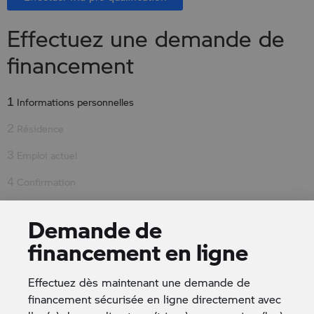
Effectuez une demande de
financement
1
Informations personnelles
2
Résidence
3
Emploi actuel
4
Confirmation
Demande de
À quel magasin souhaitez-vous envoyer votre
demande:
*
financement en ligne
Effectuez dès maintenant une demande de
Pour quel véhicule faites-vous cette demande de
financement sécurisée en ligne directement avec
financement (nom du produit ou numéro d'inventaire)?