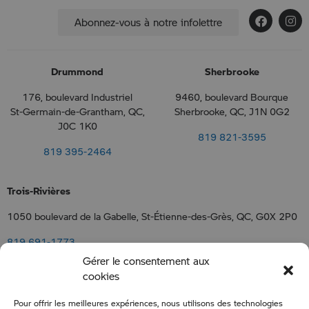
Abonnez-vous à notre infolettre
Drummond
Sherbrooke
176, boulevard Industriel
9460, boulevard Bourque
St-Germain-de-Grantham, QC,
Sherbrooke, QC, J1N 0G2
J0C 1K0
819 821-3595
819 395-2464
Trois-Rivières
1050 boulevard de la Gabelle, St-Étienne-des-Grès, QC, G0X 2P0
819 691-1773
Gérer le consentement aux
cookies
Nous joindre
Pour offrir les meilleures expériences, nous utilisons des technologies