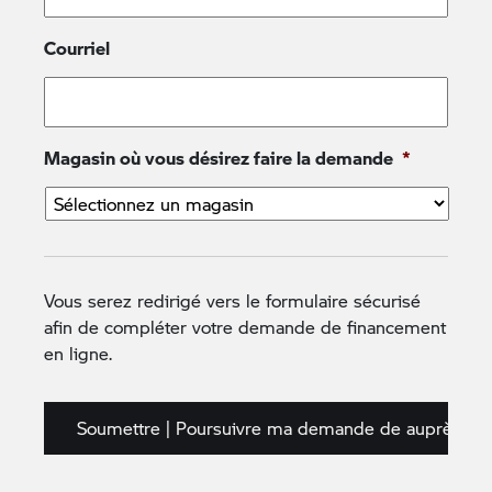
Courriel
Année
Mois
Jour
Téléphone pour vous rejoindre
*
Magasin où vous désirez faire la demande
*
Téléphone au travail
Vous serez redirigé vers le formulaire sécurisé
Numéro de permis de conduire
*
afin de compléter votre demande de financement
en ligne.
Date d’expiration du permis de conduire
*