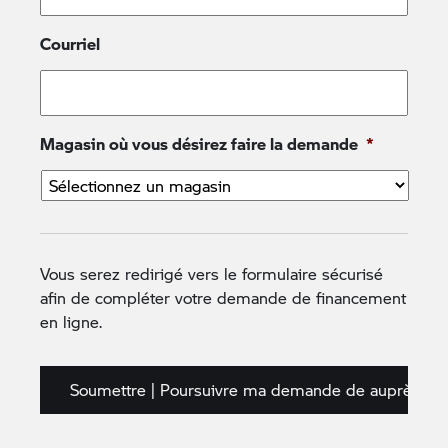
Courriel
Année
Mois
Jour
Téléphone pour vous rejoindre
*
Magasin où vous désirez faire la demande
*
Téléphone au travail
Vous serez redirigé vers le formulaire sécurisé
Numéro de permis de conduire
*
afin de compléter votre demande de financement
en ligne.
Date d’expiration du permis de conduire
*