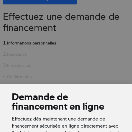
Effectuez une demande de
financement
1
Informations personnelles
2
Résidence
3
Emploi actuel
4
Confirmation
Demande de
À quel magasin souhaitez-vous envoyer votre
demande:
*
financement en ligne
Effectuez dès maintenant une demande de
Pour quel véhicule faites-vous cette demande de
financement sécurisée en ligne directement avec
financement (nom du produit ou numéro d'inventaire)?