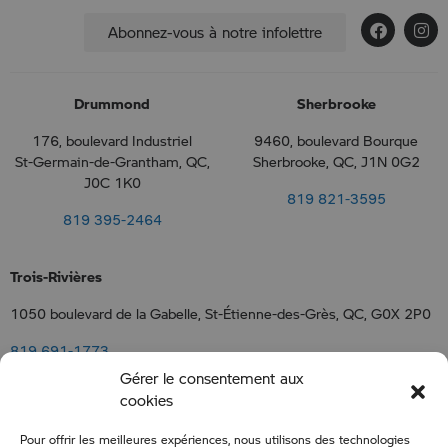
Abonnez-vous à notre infolettre
Drummond
Sherbrooke
176, boulevard Industriel
9460, boulevard Bourque
St-Germain-de-Grantham, QC,
Sherbrooke, QC, J1N 0G2
J0C 1K0
819 821-3595
819 395-2464
Trois-Rivières
1050 boulevard de la Gabelle, St-Étienne-des-Grès, QC, G0X 2P0
819 691-1773
Gérer le consentement aux
cookies
Nous joindre
Pour offrir les meilleures expériences, nous utilisons des technologies