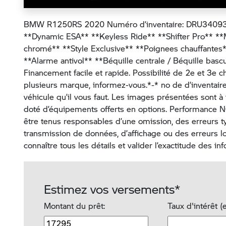
BMW R1250RS 2020 Numéro d’inventaire: DRU34093
**Dynamic ESA** **Keyless Ride** **Shifter Pro** 
chromé** **Style Exclusive** **Poignees chauffantes
**Alarme antivol** **Béquille centrale / Béquille bascu
Financement facile et rapide. Possibilité de 2e et 3e
plusieurs marque, informez-vous.*-* no de d’invent
véhicule qu’il vous faut. Les images présentées sont à t
doté d’équipements offerts en options. Performance N
être tenus responsables d’une omission, des erreurs t
transmission de données, d’affichage ou des erreurs logi
connaître tous les détails et valider l’exactitude des in
Estimez vos versements*
Montant du prêt:
Taux d'intérêt (