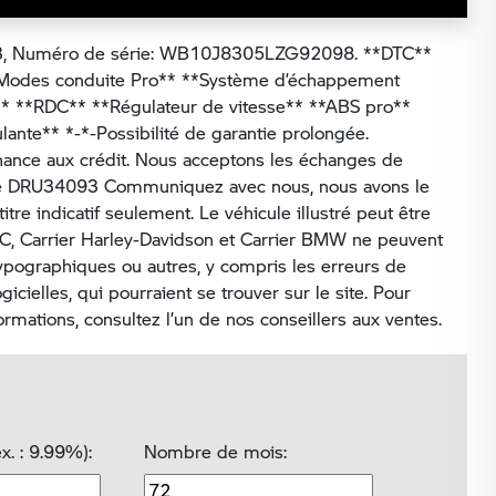
, Numéro de série: WB10J8305LZG92098. **DTC**
**Modes conduite Pro** **Système d’échappement
** **RDC** **Régulateur de vitesse** **ABS pro**
lante** *-*-Possibilité de garantie prolongée.
 chance aux crédit. Nous acceptons les échanges de
aire DRU34093 Communiquez avec nous, nous avons le
itre indicatif seulement. Le véhicule illustré peut être
C, Carrier Harley-Davidson et Carrier BMW ne peuvent
ypographiques ou autres, y compris les erreurs de
cielles, qui pourraient se trouver sur le site. Pour
formations, consultez l’un de nos conseillers aux ventes.
ex. : 9.99%):
Nombre de mois: