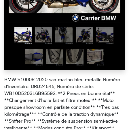
BMW S1000R 2020 san-marino-bleu metallic Numéro
d’inventaire: DRU24545, Numéro de série:
WB10D5203L6B95592. **2 Pneus en bonne état**
**Changement d’huile fait et filtre moteur** **Moto
presque showroom en parfaite condition** **Très bas
kilométrage*** **Contrôle de la traction dynamique**
**Shifter Pro** **Système de suspension semi-active
intelligente** **Modes conduite Pro** **Kit sport**