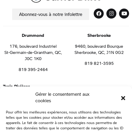
Abonnez-vous à notre infolettre
Drummond
Sherbrooke
176, boulevard Industriel
9460, boulevard Bourque
St-Germain-de-Grantham, QC,
Sherbrooke, QC, J1N 0G2
J0C 1K0
819 821-3595
819 395-2464
Trois-Rivières
Gérer le consentement aux
1050 boulevard de la Gabelle, St-Étienne-des-Grès, QC, G0X 2P0
cookies
819 691-1773
Pour offrir les meilleures expériences, nous utilisons des technologies
telles que les cookies pour stocker et/ou accéder aux informations des
appareils. Le fait de consentir à ces technologies nous permettra de
Tous droits réservés – Carrier BMW – 2021
traiter des données telles que le comportement de navigation ou les ID
Netiquette
–
Politique de confidentialité