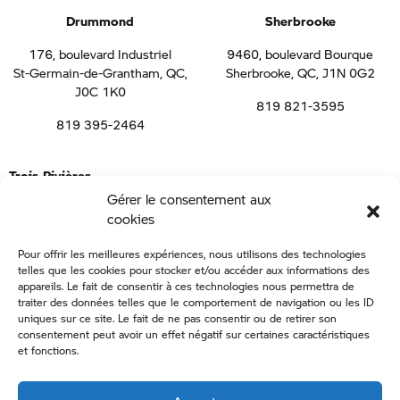
Drummond
Sherbrooke
176, boulevard Industriel
9460, boulevard Bourque
St-Germain-de-Grantham, QC,
Sherbrooke, QC, J1N 0G2
J0C 1K0
819 821-3595
819 395-2464
Trois-Rivières
Gérer le consentement aux
1050 boulevard de la Gabelle, St-Étienne-des-Grès, QC, G0X 2P0
cookies
819 691-1773
Pour offrir les meilleures expériences, nous utilisons des technologies
telles que les cookies pour stocker et/ou accéder aux informations des
appareils. Le fait de consentir à ces technologies nous permettra de
Tous droits réservés – Carrier BMW – 2021
traiter des données telles que le comportement de navigation ou les ID
Netiquette
–
Politique de confidentialité
uniques sur ce site. Le fait de ne pas consentir ou de retirer son
consentement peut avoir un effet négatif sur certaines caractéristiques
et fonctions.