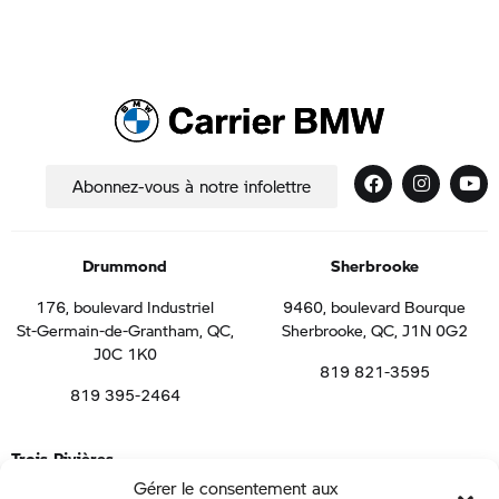
Abonnez-vous à notre infolettre
Drummond
Sherbrooke
176, boulevard Industriel
9460, boulevard Bourque
St-Germain-de-Grantham, QC,
Sherbrooke, QC, J1N 0G2
J0C 1K0
819 821-3595
819 395-2464
Trois-Rivières
Gérer le consentement aux
1050 boulevard de la Gabelle, St-Étienne-des-Grès, QC, G0X 2P0